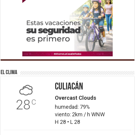
El Clima
Culiacán
Overcast Clouds
28
C
humedad: 79%
viento: 2km / h WNW
H 28 • L 28