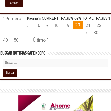
Lee mas "
" Primero
Página% CURRENT_PAGE% de% TOTAL_PAGES%
20
...
10
«
18
19
21
22
»
30
40
50
...
Último "
Buscar Noticias Café Negro