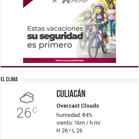
El Clima
Culiacán
Overcast Clouds
26
C
humedad: 84%
viento: 1km / h mi
H 26 • L 26