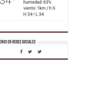
34
humedad: 63%
viento: 1km / h S
H 34 • L 34
enos en Redes Sociales