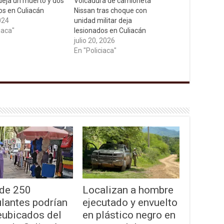
eja un muerto y dos
Volcadura de camioneta
os en Culiacán
Nissan tras choque con
2024
unidad militar deja
iaca"
lesionados en Culiacán
julio 20, 2026
En "Policiaca"
de 250
Localizan a hombre
lantes podrían
ejecutado y envuelto
eubicados del
en plástico negro en