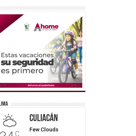
lima
Culiacán
Few Clouds
C