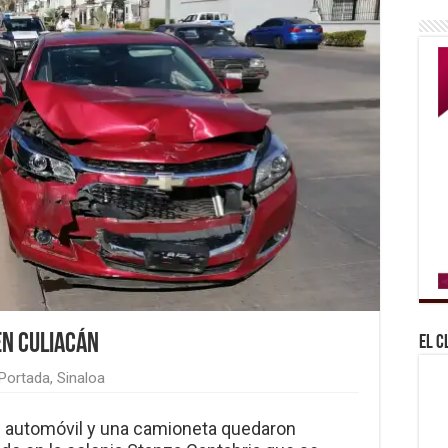
en Culiacán
El C
Portada
,
Sinaloa
un automóvil y una camioneta quedaron