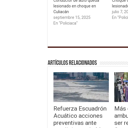
Conductor de auto queda
Choque d
lesionado en choque en
lesionad
Culiacán
julio 7, 
septiembre 15, 2025
En "Polic
En "Policiaca"
Artículos relacionados
Refuerza Escuadrón
Más 
Acuático acciones
ambu
preventivas ante
ser r