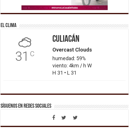
El Clima
Culiacán
Overcast Clouds
31
C
humedad: 59%
viento: 4km / h W
H 31 • L 31
Síguenos en Redes Sociales