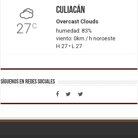
Culiacán
Overcast Clouds
27
C
humedad: 83%
viento: 0km / h noroeste
H 27 • L 27
Síguenos en Redes Sociales