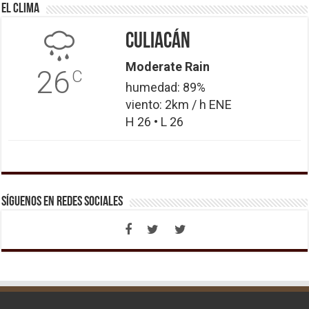
El Clima
Culiacán
Moderate Rain
26
C
humedad: 89%
viento: 2km / h ENE
H 26 • L 26
Síguenos en Redes Sociales