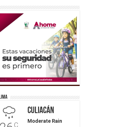
lima
Culiacán
Moderate Rain
C