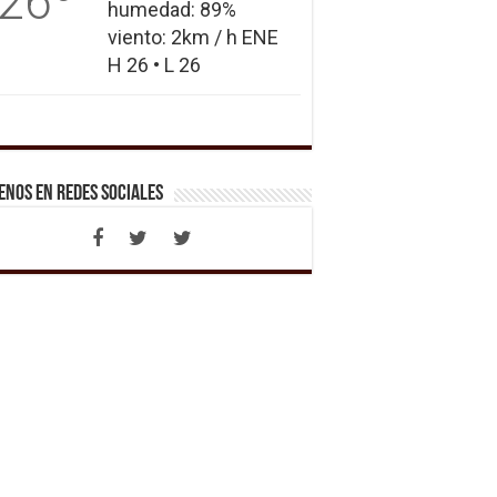
26
humedad: 89%
viento: 2km / h ENE
H 26 • L 26
enos en Redes Sociales