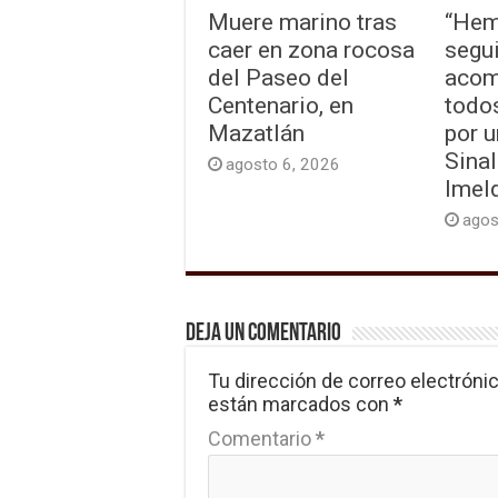
Muere marino tras
“Hem
caer en zona rocosa
segu
del Paseo del
acom
Centenario, en
todo
Mazatlán
por u
Sinal
agosto 6, 2026
Imel
agos
Deja un comentario
Tu dirección de correo electrónic
están marcados con
*
Comentario
*