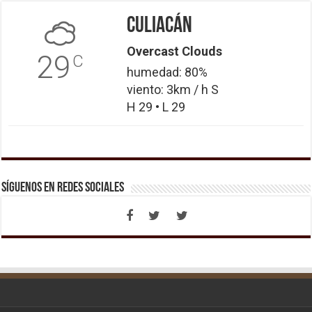
Culiacán
Overcast Clouds
29
C
humedad: 80%
viento: 3km / h S
H 29 • L 29
Síguenos en Redes Sociales