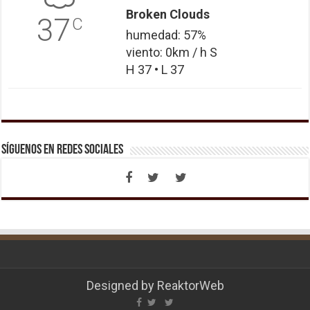
Broken Clouds
37
C
humedad: 57%
viento: 0km / h S
H 37 • L 37
Síguenos en Redes Sociales
Designed by
ReaktorWeb