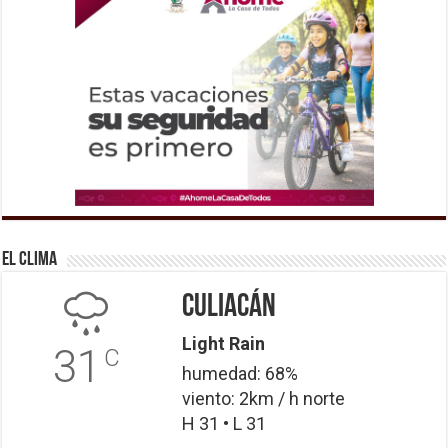
El Clima
Culiacán
Light Rain
31
C
humedad: 68%
viento: 2km / h norte
H 31 • L 31