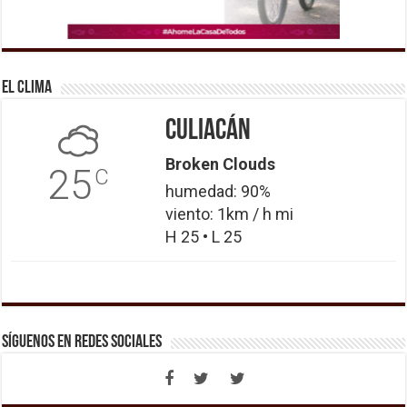
El Clima
Culiacán
Broken Clouds
25
C
humedad: 90%
viento: 1km / h mi
H 25 • L 25
Síguenos en Redes Sociales