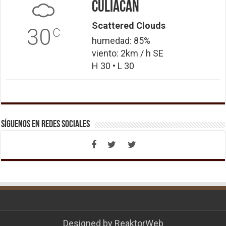
Culiacán
Scattered Clouds
30
C
humedad: 85%
viento: 2km / h SE
H 30 • L 30
Síguenos en Redes Sociales
Designed by
ReaktorWeb