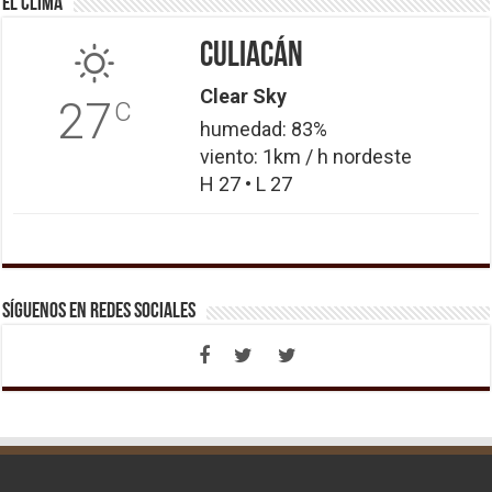
El Clima
Culiacán
Clear Sky
27
C
humedad: 83%
viento: 1km / h nordeste
H 27 • L 27
Síguenos en Redes Sociales