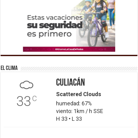
El Clima
Culiacán
Scattered Clouds
33
C
humedad: 67%
viento: 1km / h SSE
H 33 • L 33