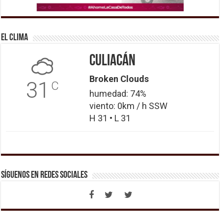
El Clima
Culiacán
Broken Clouds
31
C
humedad: 74%
viento: 0km / h SSW
H 31 • L 31
Síguenos en Redes Sociales