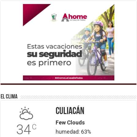
El Clima
Culiacán
Few Clouds
34
C
humedad: 63%