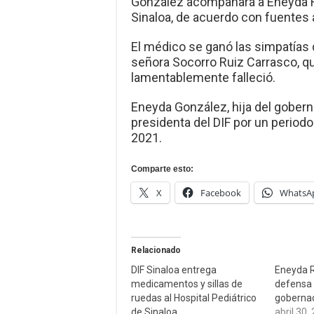
González acompañará a Eneyda R
Sinaloa, de acuerdo con fuentes a
El médico se ganó las simpatías 
señora Socorro Ruiz Carrasco, qu
lamentablemente falleció.
Eneyda González, hija del gober
presidenta del DIF por un periodo
2021.
Comparte esto:
X
Facebook
WhatsA
Relacionado
DIF Sinaloa entrega
Eneyda R
medicamentos y sillas de
defensa 
ruedas al Hospital Pediátrico
goberna
de Sinaloa
abril 30,