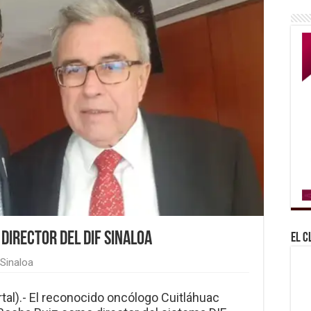
director del DIF Sinaloa
El C
Sinaloa
tal).- El reconocido oncólogo Cuitláhuac