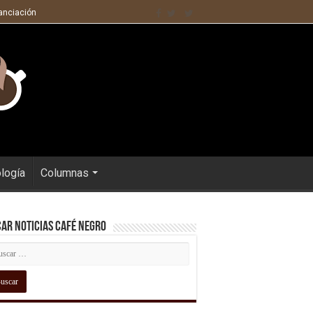
nanciación
ología
Columnas
ar Noticias Café Negro