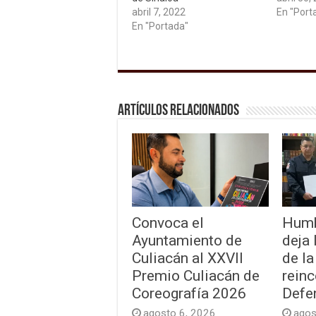
abril 7, 2022
En "Port
En "Portada"
Artículos relacionados
Convoca el
Humb
Ayuntamiento de
deja 
Culiacán al XXVII
de l
Premio Culiacán de
reinc
Coreografía 2026
Defe
agosto 6, 2026
agos