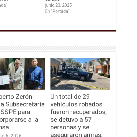
ada"
junio 23, 2025
En "Portada"
erto Zerón
Un total de 29
la Subsecretaría
vehículos robados
a SSPE para
fueron recuperados,
orporarse a la
se detuvo a 57
nsa
personas y se
aseguraron armas,
to 6, 2026