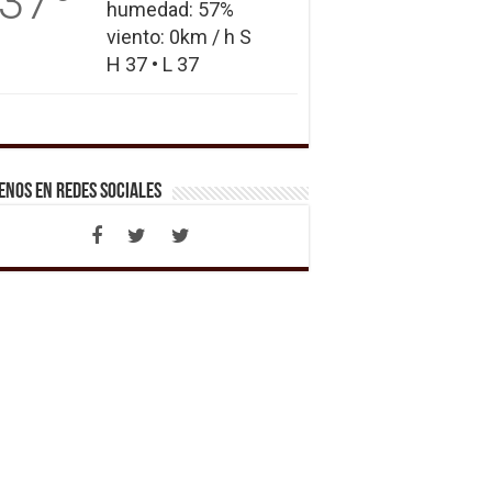
37
humedad: 57%
viento: 0km / h S
H 37 • L 37
enos en Redes Sociales