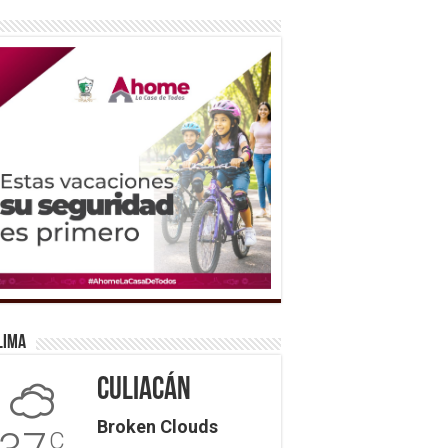
lima
Culiacán
Broken Clouds
C