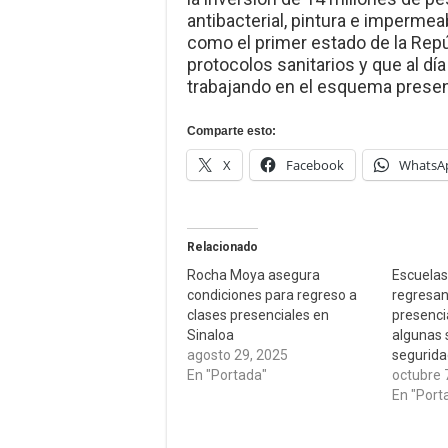
antibacterial, pintura e impermea
como el primer estado de la Repú
protocolos sanitarios y que al dí
trabajando en el esquema presen
Comparte esto:
X
Facebook
WhatsA
Relacionado
Rocha Moya asegura
Escuelas
condiciones para regreso a
regresan
clases presenciales en
presenci
Sinaloa
algunas 
agosto 29, 2025
segurida
En "Portada"
octubre 
En "Port