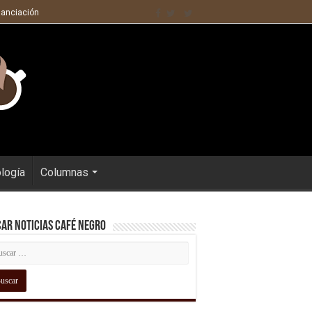
nanciación
ología
Columnas
ar Noticias Café Negro