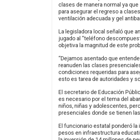
clases de manera normal ya que
para asegurar el regreso a clases
ventilación adecuada y gel antibac
La legisladora local señaló que 
jugado al “teléfono descompuest
objetiva la magnitud de este pro
“Dejamos asentado que entende
reanuden las clases presenciales,
condiciones requeridas para aseg
esto es tarea de autoridades y s
El secretario de Educación Públi
es necesario por el tema del aba
niños, niñas y adolescentes, pero
presenciales donde se tienen la
El funcionario estatal ponderó la
pesos en infraestructura educati
la inversión de 14 millones de pe