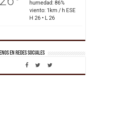
26
humedad: 86%
viento: 1km / h ESE
H 26 • L 26
enos en Redes Sociales