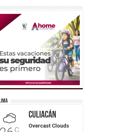
lima
Culiacán
Overcast Clouds
C