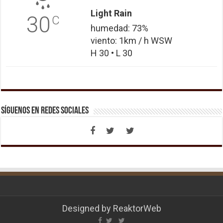
Light Rain
30
C
humedad: 73%
viento: 1km / h WSW
H 30 • L 30
Síguenos en Redes Sociales
Designed by
ReaktorWeb