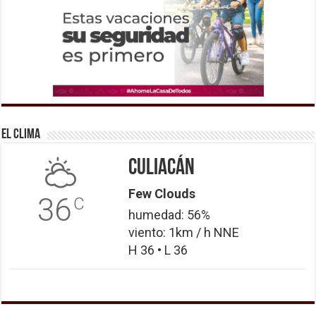
El Clima
Culiacán
Few Clouds
36
C
humedad: 56%
viento: 1km / h NNE
H 36 • L 36