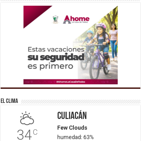
El Clima
Culiacán
Few Clouds
34
C
humedad: 63%