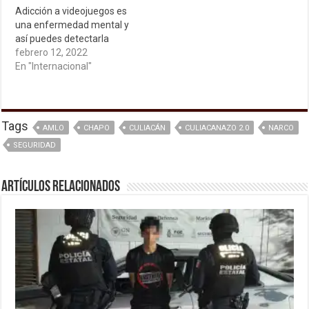
Adicción a videojuegos es
una enfermedad mental y
así puedes detectarla
febrero 12, 2022
En "Internacional"
Tags
AMLO
CHAPO
CULIACÁN
CULIACANAZO 2.0
NARCO
SEGURIDAD
Artículos relacionados