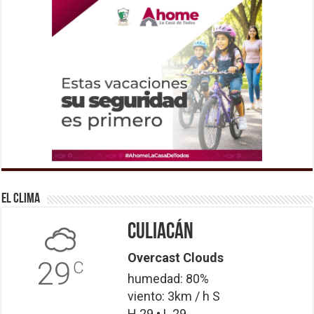
El Clima
Culiacán
Overcast Clouds
29
C
humedad: 80%
viento: 3km / h S
H 29 • L 29