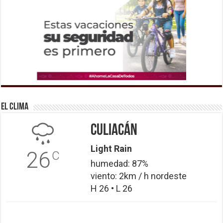
El Clima
Culiacán
Light Rain
26
C
humedad: 87%
viento: 2km / h nordeste
H 26 • L 26