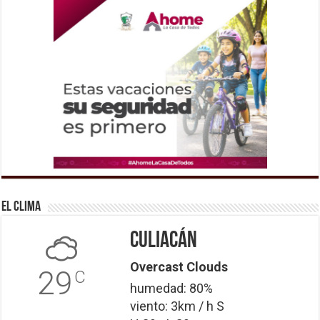
El Clima
Culiacán
Overcast Clouds
29
C
humedad: 80%
viento: 3km / h S