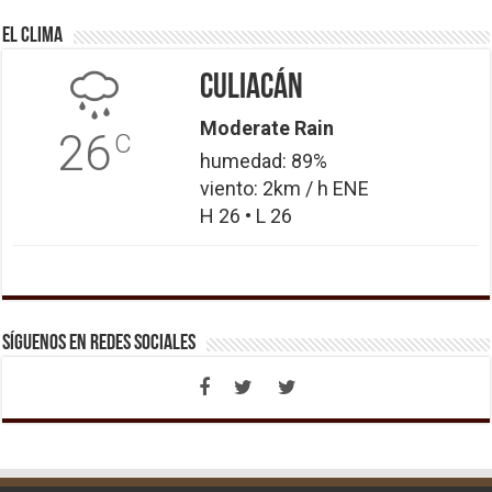
El Clima
Culiacán
Moderate Rain
26
C
humedad: 89%
viento: 2km / h ENE
H 26 • L 26
Síguenos en Redes Sociales