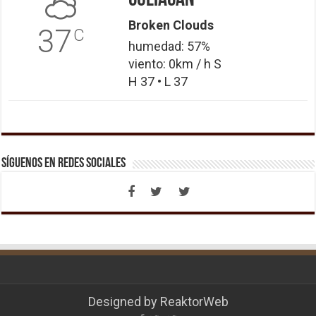
Broken Clouds
37
C
humedad: 57%
viento: 0km / h S
H 37 • L 37
Síguenos en Redes Sociales
Designed by
ReaktorWeb