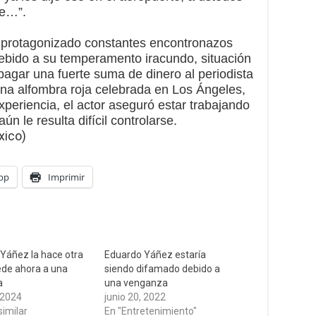
ye…”.
protagonizado constantes encontronazos
ebido a su temperamento iracundo, situación
pagar una fuerte suma de dinero al periodista
na alfombra roja celebrada en Los Ángeles,
xperiencia, el actor aseguró estar trabajando
n le resulta difícil controlarse.
xico)
pp
Imprimir
Yáñez la hace otra
Eduardo Yáñez estaría
ede ahora a una
siendo difamado debido a
a
una venganza
 2024
junio 20, 2022
similar
En "Entretenimiento"