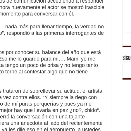
ios de comunicación accediendo a responder
hora nuevamente el actor se mostró irascible
 momento para conversar con él.
 nada más para llenar tiempo, la verdad no
o”, respondió a las primeras interrogantes de
ios por conocer su balance del año que está
Sígu
 “Eso me lo guardo para mi…. Mami yo me
ta tengo un poco de prisa y no tengo tanto
o torpe al contestar algo que no tiene
trataron de sobrellevar su actitud, el artista
 vez contra ellos. “Y siempre la riego con
do de mí puras porquerías y pues ya me
mejor hay que llevarla en paz ¿no?, chido”.
erró la conversación con una tajante
tiera una anécdota al lado del recientemente
 ya les dije eso en el aeropuerto, a ustedes