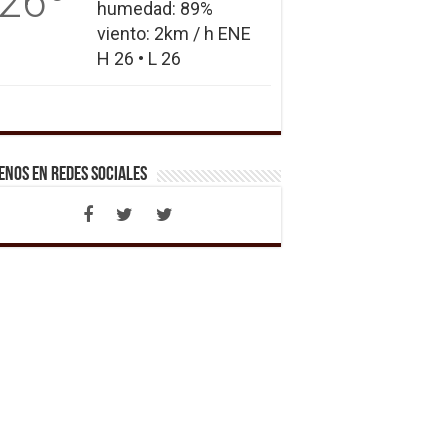
26
humedad: 89%
viento: 2km / h ENE
H 26 • L 26
enos en Redes Sociales