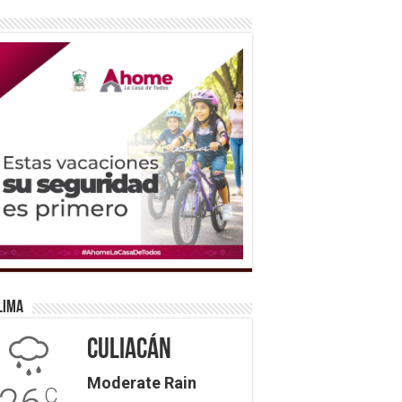
lima
Culiacán
Moderate Rain
C