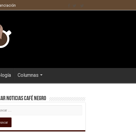
nanciación
ología
Columnas
ar Noticias Café Negro