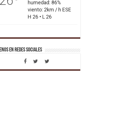
26
humedad: 86%
viento: 2km / h ESE
H 26 • L 26
enos en Redes Sociales