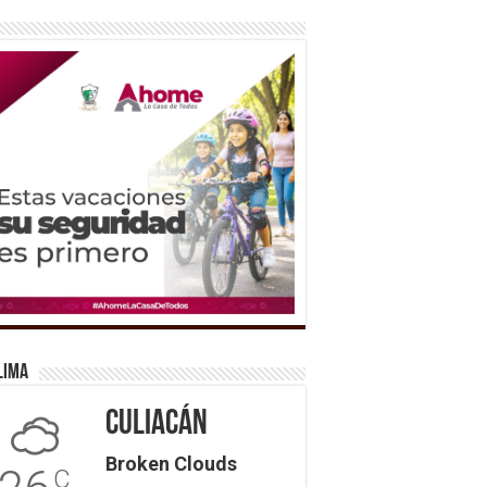
lima
Culiacán
Broken Clouds
C