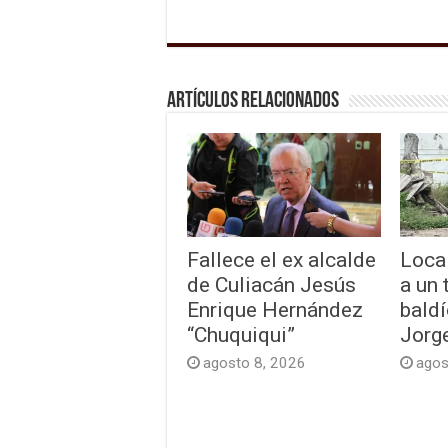
Artículos relacionados
Fallece el ex alcalde
Loca
de Culiacán Jesús
a un 
Enrique Hernández
baldí
“Chuquiqui”
Jorg
agosto 8, 2026
agos