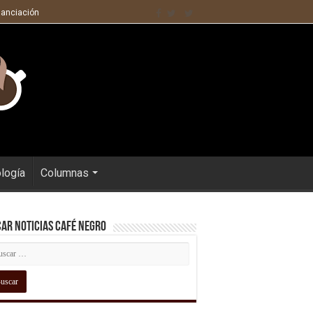
nanciación
ología
Columnas
ar Noticias Café Negro