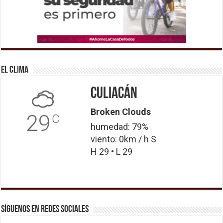
El Clima
Culiacán
Broken Clouds
29
C
humedad: 79%
viento: 0km / h S
H 29 • L 29
Síguenos en Redes Sociales