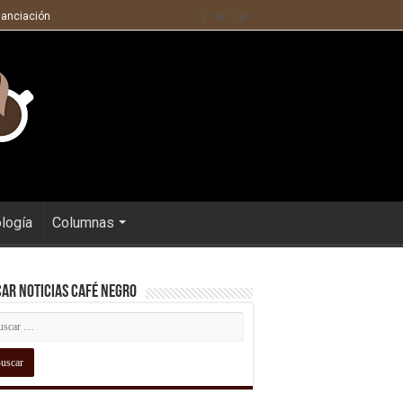
nanciación
ología
Columnas
ar Noticias Café Negro