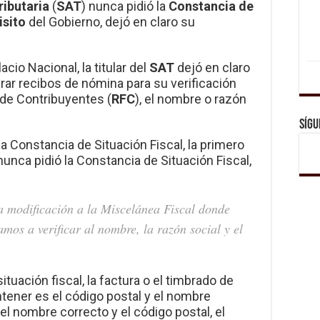
ributaria
(
SAT
) nunca pidió la
Constancia de
isito
del Gobierno, dejó en claro su
cio Nacional, la titular del
SAT
dejó en claro
rar recibos de nómina para su verificación
 de Contribuyentes (
RFC
), el nombre o razón
Sígu
la Constancia de Situación Fiscal, la primero
unca pidió la Constancia de Situación Fiscal,
na modificación a la Miscelánea Fiscal donde
os a verificar al nombre, la razón social y el
ituación fiscal, la factura o el timbrado de
tener es el código postal y el nombre
e el nombre correcto y el código postal, el