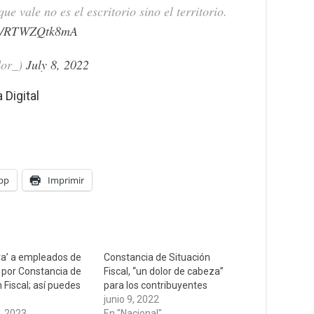
e vale no es el escritorio sino el territorio.
.co/RTWZQtk8mA
dor_)
July 8, 2022
Digital
pp
Imprimir
va’ a empleados de
Constancia de Situación
s por Constancia de
Fiscal, “un dolor de cabeza”
 Fiscal; así puedes
para los contribuyentes
junio 9, 2022
, 2023
En "Nacional"