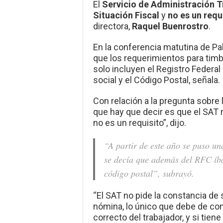
El
Servicio de Administración T
Situación Fiscal
y
no es un requ
directora,
Raquel Buenrostro
.
En la conferencia matutina de Pala
que los requerimientos para timb
solo incluyen el Registro Federal
social y el Código Postal, señala.
Con relación a la pregunta sobre 
que hay que decir es que el SAT n
no es un requisito”, dijo.
“A partir de este año se puso u
se decía que además del RFC íbam
código postal”, subrayó.
“El SAT no pide la constancia de s
nómina, lo único que debe de con
correcto del trabajador, y si tien