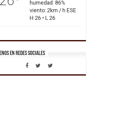
26
humedad: 86%
viento: 2km / h ESE
H 26 • L 26
enos en Redes Sociales