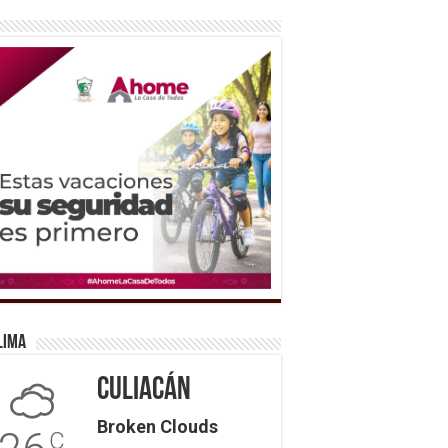
lima
Culiacán
Broken Clouds
C