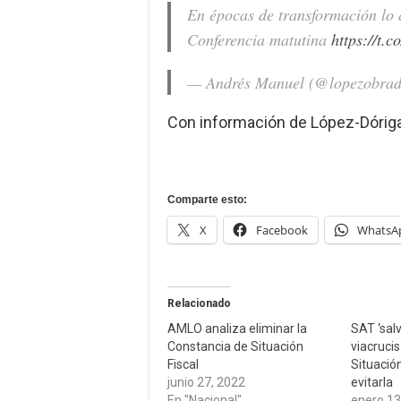
En épocas de transformación lo qu
Conferencia matutina
https://t
— Andrés Manuel (@lopezobra
Con información de López-Dóriga 
Comparte esto:
X
Facebook
WhatsA
Relacionado
AMLO analiza eliminar la
SAT ‘sal
Constancia de Situación
viacruci
Fiscal
Situación
junio 27, 2022
evitarla
En "Nacional"
enero 13