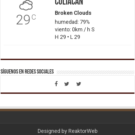
Culiacán
Broken Clouds
29
C
humedad: 79%
viento: 0km / h S
H 29 • L 29
Síguenos en Redes Sociales
Designed by
ReaktorWeb