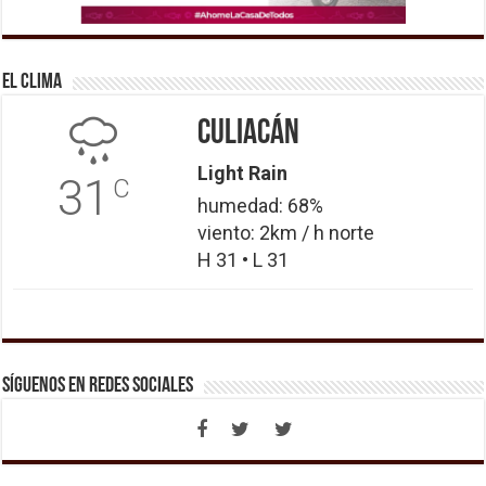
El Clima
Culiacán
Light Rain
31
C
humedad: 68%
viento: 2km / h norte
H 31 • L 31
Síguenos en Redes Sociales