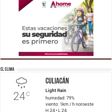
El Clima
Culiacán
Light Rain
24
C
humedad: 79%
viento: 1km / h noroeste
H 24 • L 24