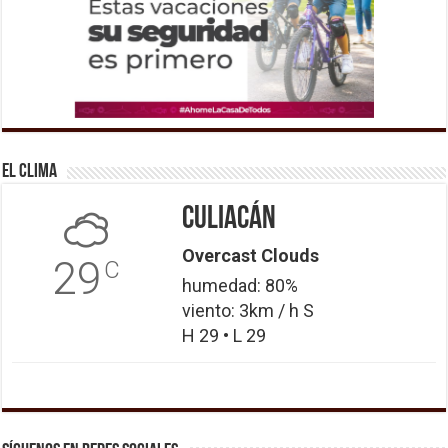
El Clima
Culiacán
Overcast Clouds
29
C
humedad: 80%
viento: 3km / h S
H 29 • L 29