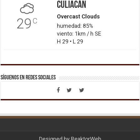
Culiacán
Overcast Clouds
29
C
humedad: 85%
viento: 1km / h SE
H 29 • L 29
Síguenos en Redes Sociales
Designed by
ReaktorWeb