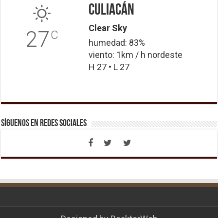
Culiacán
Clear Sky
27
C
humedad: 83%
viento: 1km / h nordeste
H 27 • L 27
Síguenos en Redes Sociales