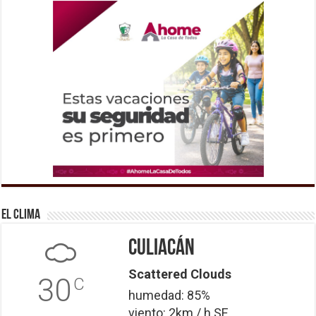
El Clima
Culiacán
Scattered Clouds
30
C
humedad: 85%
viento: 2km / h SE