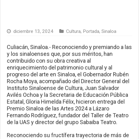
las Artes a Lázaro Fernando Rodríguez
diciembre 13, 2024
Cultura
,
Portada
,
Sinaloa
Culiacán, Sinaloa.- Reconociendo y premiando a las
y los sinaloenses que, por sus méritos, han
contribuido con su obra creativa al
enriquecimiento del patrimonio cultural y al
progreso del arte en Sinaloa, el Gobernador Rubén
Rocha Moya, acompañado del Director General del
Instituto Sinaloense de Cultura, Juan Salvador
Avilés Ochoa y la Secretaria de Educación Pública
Estatal, Gloria Himelda Félix, hicieron entrega del
Premio Sinaloa de las Artes 2024 a Lázaro
Fernando Rodríguez, fundador del Taller de Teatro
de la UAS y director del grupo Sabaiba Teatro.
Reconociendo su fructífera trayectoria de más de
40 años de trayectoria y dedicación del
galardonado, el mandatario estatal, expresó “Acudo