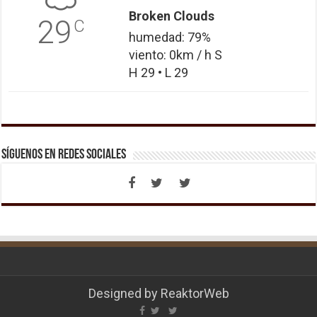
Broken Clouds
29
C
humedad: 79%
viento: 0km / h S
H 29 • L 29
Síguenos en Redes Sociales
Designed by
ReaktorWeb