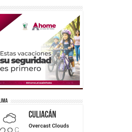
lima
Culiacán
Overcast Clouds
C