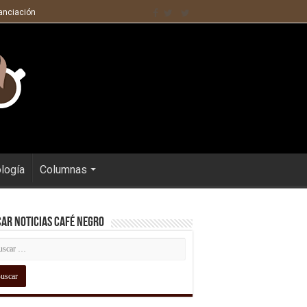
nanciación
ología
Columnas
ar Noticias Café Negro