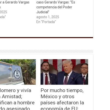
r a Gerardo Vargas
caso Gerardo Vargas: “Es
s
competencia del Poder
 2025
Judicial”
ada"
agosto 1, 2025
En "Portada"
lomero y vivía
Por mucho tiempo,
a Amistad;
México y otros
ifican a hombre
países afectaron la
ado asesinado
economía de EU: