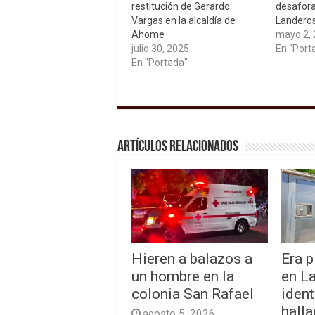
restitución de Gerardo
desafora
Vargas en la alcaldía de
Landero
Ahome
mayo 2,
julio 30, 2025
En "Port
En "Portada"
Artículos relacionados
Hieren a balazos a
Era p
un hombre en la
en L
colonia San Rafael
ident
hall
agosto 5, 2026