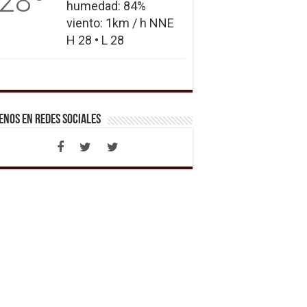
28
humedad: 84%
viento: 1km / h NNE
H 28 • L 28
enos en Redes Sociales