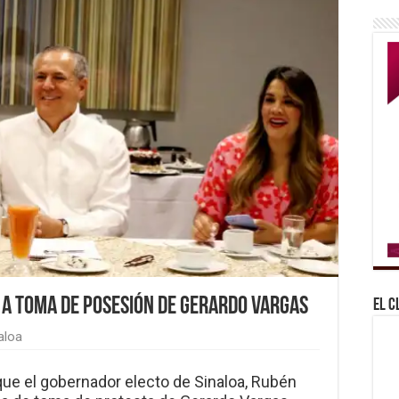
 a toma de posesión de Gerardo Vargas
El C
aloa
que el gobernador electo de Sinaloa, Rubén