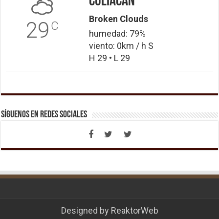
Culiacán
Broken Clouds
29
C
humedad: 79%
viento: 0km / h S
H 29 • L 29
Síguenos en Redes Sociales
Designed by
ReaktorWeb