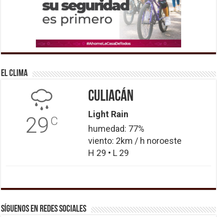
El Clima
Culiacán
Light Rain
29
C
humedad: 77%
viento: 2km / h noroeste
H 29 • L 29
Síguenos en Redes Sociales