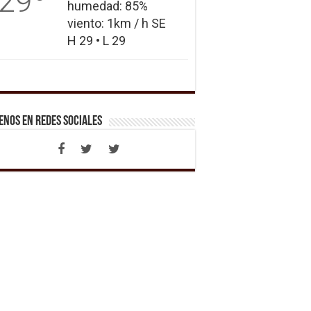
29
humedad: 85%
viento: 1km / h SE
H 29 • L 29
enos en Redes Sociales