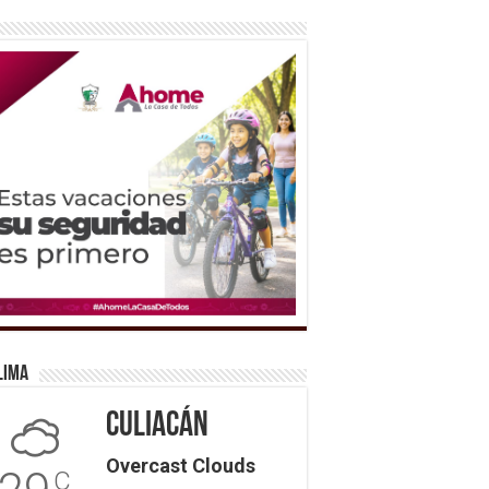
lima
Culiacán
Overcast Clouds
C