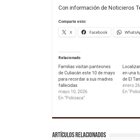
Con información de Noticieros Te
Comparte esto:
X
Facebook
WhatsA
Relacionado
Familias visitan panteones
Localiza
de Culiacán este 10 de mayo
en una t
para recordar a sus madres
de El Ta
fallecidas
enero 26
mayo 10, 2026
En "Polic
En "Policiaca"
Artículos relacionados