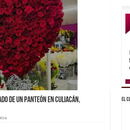
ado de un panteón en Culiacán,
El C
aloa