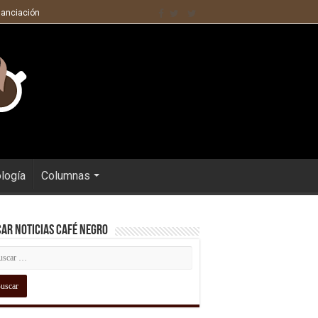
nanciación
ología
Columnas
ar Noticias Café Negro