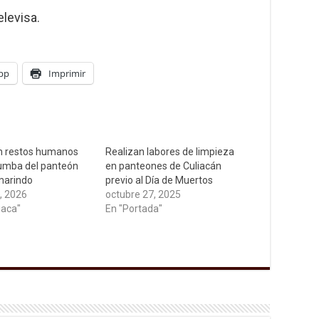
levisa.
pp
Imprimir
n restos humanos
Realizan labores de limpieza
umba del panteón
en panteones de Culiacán
marindo
previo al Día de Muertos
, 2026
octubre 27, 2025
iaca"
En "Portada"