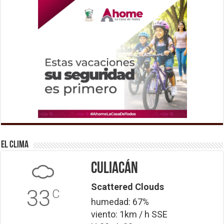
El Clima
Culiacán
Scattered Clouds
33
C
humedad: 67%
viento: 1km / h SSE