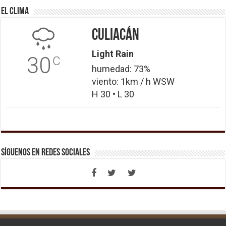
El Clima
Culiacán
Light Rain
30
C
humedad: 73%
viento: 1km / h WSW
H 30 • L 30
Síguenos en Redes Sociales