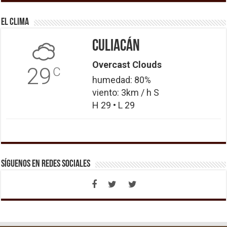
El Clima
Culiacán
Overcast Clouds
29
C
humedad: 80%
viento: 3km / h S
H 29 • L 29
Síguenos en Redes Sociales