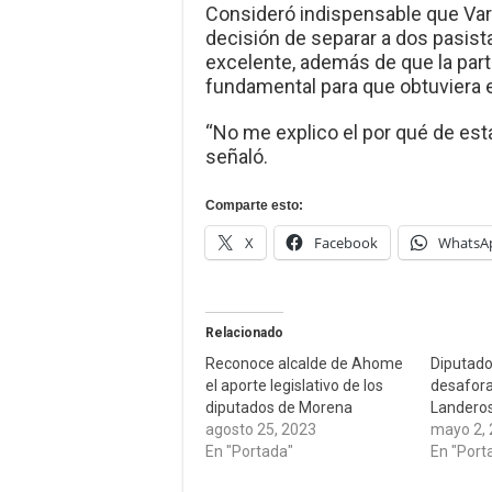
Consideró indispensable que Var
decisión de separar a dos pasis
excelente, además de que la part
fundamental para que obtuviera el
“No me explico el por qué de est
señaló.
Comparte esto:
X
Facebook
WhatsA
Relacionado
Reconoce alcalde de Ahome
Diputad
el aporte legislativo de los
desafora
diputados de Morena
Landero
agosto 25, 2023
mayo 2,
En "Portada"
En "Port