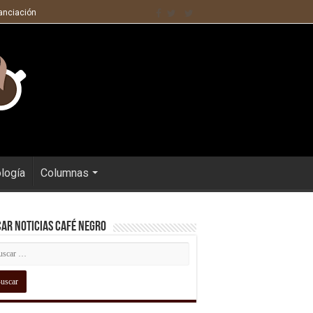
nanciación
ología
Columnas
ar Noticias Café Negro