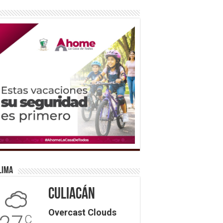
lima
Culiacán
Overcast Clouds
C