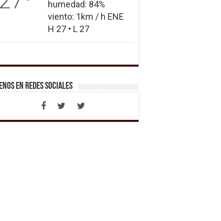
27
humedad: 84%
viento: 1km / h ENE
H 27 • L 27
enos en Redes Sociales