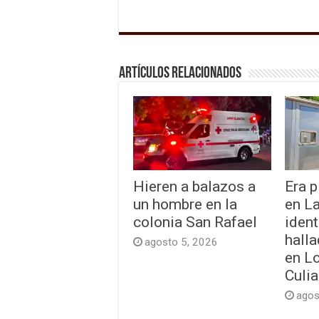
Artículos relacionados
Hieren a balazos a
Era p
un hombre en la
en L
colonia San Rafael
ident
hall
agosto 5, 2026
en L
Culi
agos