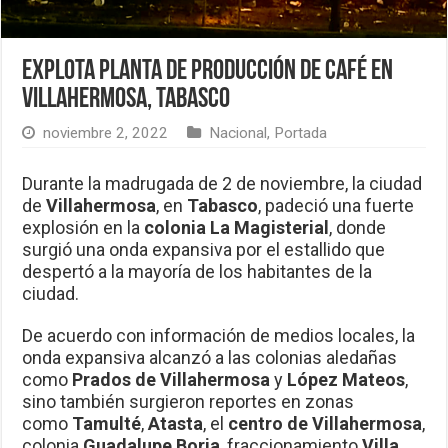
Explota planta de producción de café en
Villahermosa, Tabasco
noviembre 2, 2022
Nacional
,
Portada
Durante la madrugada de 2 de noviembre, la ciudad
de
Villahermosa
, en
Tabasco
, padeció una fuerte
explosión en la
colonia La Magisterial
, donde
surgió una onda expansiva por el estallido que
despertó a la mayoría de los habitantes de la
ciudad.
De acuerdo con información de medios locales, la
onda expansiva alcanzó a las colonias aledañas
como
Prados de Villahermosa
y
López Mateos
,
sino también surgieron reportes en zonas
como
Tamulté
,
Atasta
, el
centro de Villahermosa
,
colonia
Guadalupe Borja
, fraccionamiento
Villa