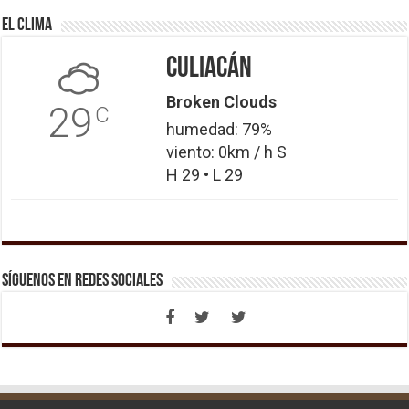
El Clima
Culiacán
Broken Clouds
29
C
humedad: 79%
viento: 0km / h S
H 29 • L 29
Síguenos en Redes Sociales